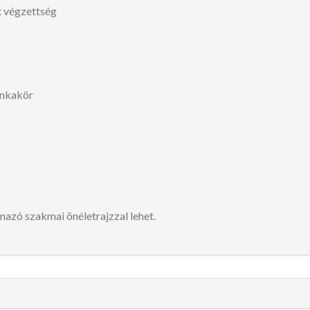
t végzettség
unkakör
lmazó szakmai önéletrajzzal lehet.