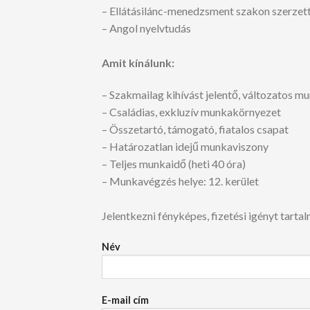
– Ellátásilánc-menedzsment szakon szerzet
– Angol nyelvtudás
Amit kínálunk:
– Szakmailag kihívást jelentő, változatos m
– Családias, exkluzív munkakörnyezet
– Összetartó, támogató, fiatalos csapat
– Határozatlan idejű munkaviszony
– Teljes munkaidő (heti 40 óra)
– Munkavégzés helye: 12. kerület
Jelentkezni fényképes, fizetési igényt tarta
Név
E-mail cím