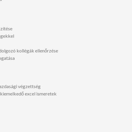
zítése
égekkel
 dolgozó kollégák ellenőrzése
ogatása
gazdasági végzettség
 kiemelkedő excel ismeretek