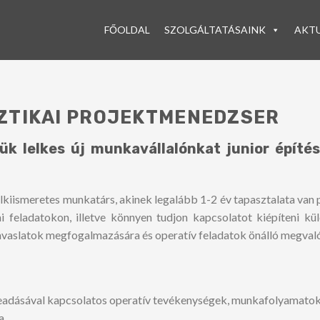
FŐOLDAL
SZOLGÁLTATÁSAINK
AKTU
SZTIKAI PROJEKTMENEDZSER
k lelkes új munkavállalónkat junior építé
 lelkiismeretes munkatárs, akinek legalább 1-2 év tapasztalata va
i feladatokon, illetve könnyen tudjon kapcsolatot kiépíteni kü
javaslatok megfogalmazására és operatív feladatok önálló megvaló
beadásával kapcsolatos operatív tevékenységek, munkafolyamatok
a