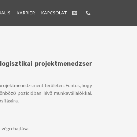
ÁLIS
KARRIER
KAPCSOLAT
slogisztikai projektmenedzser
n projektmenedzsment területen. Fontos, hogy
lönböző pozícióban lévő munkavállalókkal.
sítására.
 végrehajtása