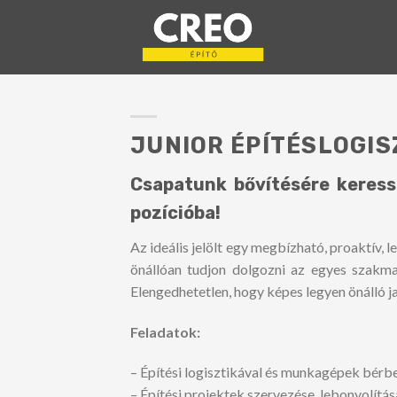
Skip
to
content
JUNIOR ÉPÍTÉSLOGI
Csapatunk bővítésére keressü
pozícióba!
Az ideális jelölt egy megbízható, proaktív,
önállóan tudjon dolgozni az egyes szakma
Elengedhetetlen, hogy képes legyen önálló 
Feladatok:
– Építési logisztikával és munkagépek bér
– Építési projektek szervezése, lebonyolítás